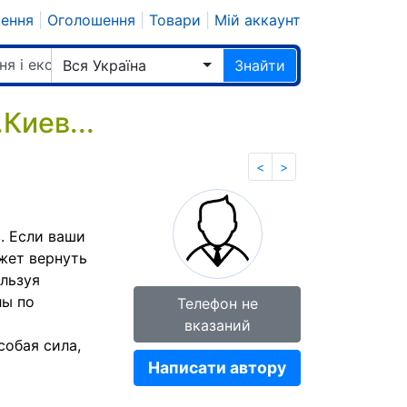
шення
|
Оголошення
|
Товари
|
Мій аккаунт
ня і екстрасенси
Вся Україна
Знайти
Киев...
<
>
. Если ваши
жет вернуть
льзуя
лы по
Телефон не
вказаний
собая сила,
Написати автору