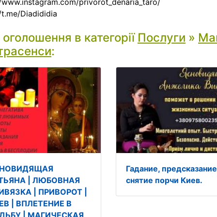
:/www.instagram.com/privorot_denaria_taro/
/t.me/Diadididia
і оголошення в категорії
Послуги
»
Маг
трасенси
:
НОВИДЯЩАЯ
Гадание, предсказание
ТЬЯНА | ЛЮБОВНАЯ
снятие порчи Киев.
ИВЯЗКА | ПРИВОРОТ |
ЕВ | ВПЛЕТЕНИЕ В
ДЬБУ | МАГИЧЕСКАЯ