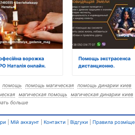
офесійна ворожка
Помощь экстрасенса
РО Наталія онлайн.
дистанционно.
:
помощь
помощь магическая
помощь динарии киев
ческая
магическая помощь
магическая динарии киев
зать больше
рии киев
динарии киев помощь
динарии киев магиче
ари
|
Мій аккаунт
|
Контакти
|
Відгуки
|
Правила розміще