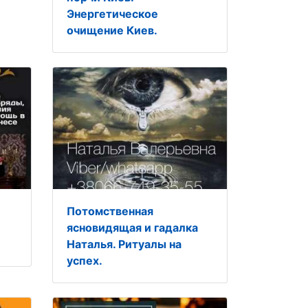
Энергетическое
очищение Киев.
Потомственная
ясновидящая и гадалка
Наталья. Ритуалы на
успех.