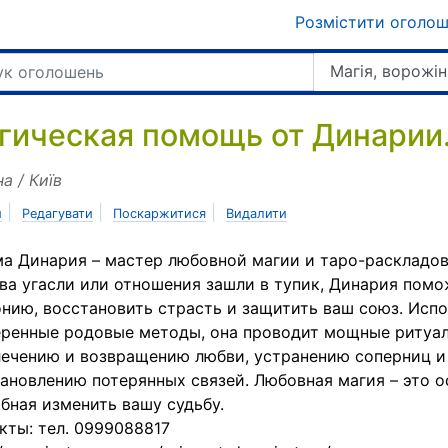
Розмістити оголо
Магія, ворожін
гическая помощь от Динарии.
на / Київ
|
|
|
и
Редагувати
Поскаржитися
Видалити
а Динария – мастер любовной магии и таро-раскладов
ва угасли или отношения зашли в тупик, Динария помо
нию, восстановить страсть и защитить ваш союз. Испо
ренные родовые методы, она проводит мощные ритуа
ечению и возвращению любви, устранению соперниц и
ановлению потерянных связей. Любовная магия – это о
бная изменить вашу судьбу.
кты: тел. 0999088817