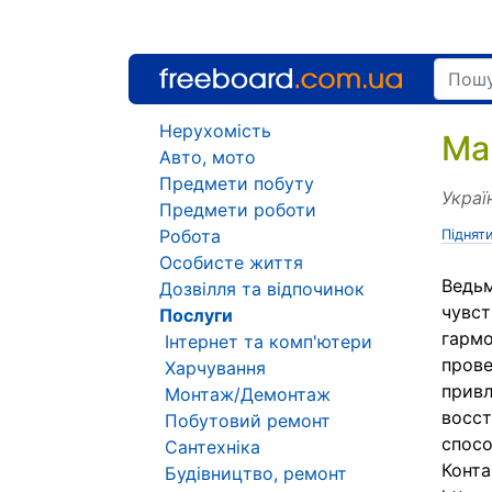
Нерухомість
Ма
Авто, мото
Предмети побуту
Украї
Предмети роботи
Робота
Піднят
Особисте життя
Ведьм
Дозвілля та відпочинок
чувст
Послуги
гармо
Інтернет та комп'ютери
прове
Харчування
привл
Монтаж/Демонтаж
восст
Побутовий ремонт
спосо
Сантехніка
Конта
Будівництво, ремонт