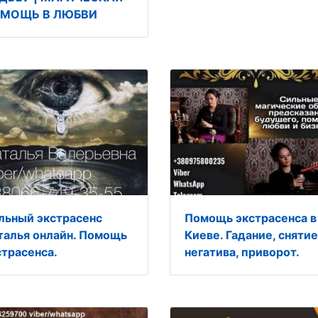
МОЩЬ В ЛЮБВИ
льный экстрасенс
Помощь экстрасенса в
талья онлайн. Помощь
Киеве. Гадание, снятие
страсенса.
негатива, приворот.