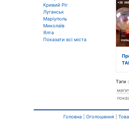
Кривий Ріг
Луганськ
Маріуполь
Миколаїв
Ялта
Показати всі міста
Пр
ТА
Тэги 
маги
пока
дина
Головна
|
Оголошення
|
Тов