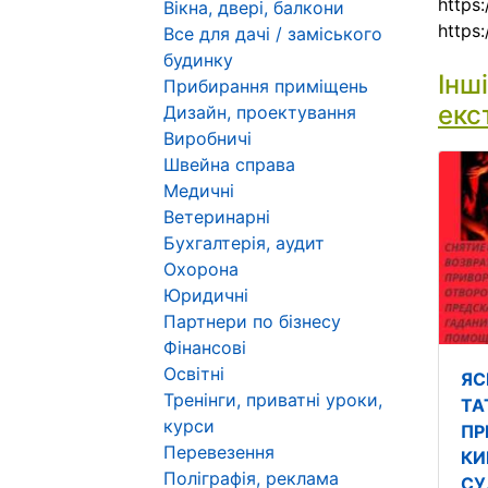
https
Вікна, двері, балкони
https:
Все для дачі / заміського
будинку
Інш
Прибирання приміщень
екс
Дизайн, проектування
Виробничі
Швейна справа
Медичні
Ветеринарні
Бухгалтерія, аудит
Охорона
Юридичні
Партнери по бізнесу
Фінансові
Освітні
ЯС
Тренінги, приватні уроки,
ТА
курси
ПР
Перевезення
КИ
Поліграфія, реклама
СУ