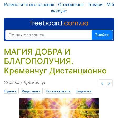
Розмістити оголошення
|
Оголошення
|
Товари
|
Мій
аккаунт
Знайти
МАГИЯ ДОБРА И
БЛАГОПОЛУЧИЯ.
Кременчуг Дистанционно
Україна / Кременчуг
<
>
|
|
|
Підняти
Редагувати
Поскаржитися
Видалити