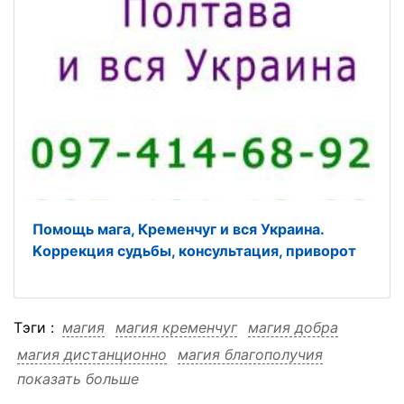
Помощь мага, Кременчуг и вся Украина.
Kоррекция судьбы, консультация, приворот
Тэги :
магия
магия кременчуг
магия добра
магия дистанционно
магия благополучия
показать больше
магия благополучия кременчуг