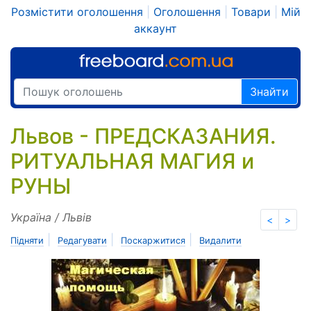
Розмістити оголошення
|
Оголошення
|
Товари
|
Мій
аккаунт
Знайти
Львов - ПРЕДСКАЗАНИЯ.
РИТУАЛЬНАЯ МАГИЯ и
РУНЫ
Україна / Львів
<
>
|
|
|
Підняти
Редагувати
Поскаржитися
Видалити