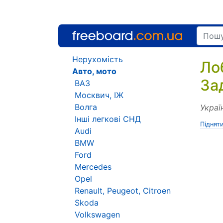
Нерухомість
Ло
Авто, мото
За
ВАЗ
Москвич, ІЖ
Волга
Украї
Інші легкові СНД
Піднят
Audi
BMW
Ford
Mercedes
Opel
Renault, Peugeot, Citroen
Skoda
Volkswagen