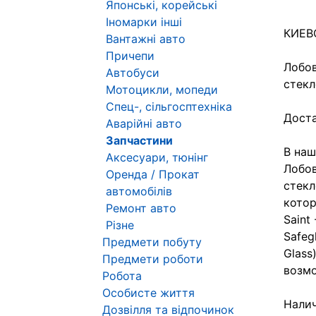
Японські, корейські
Іномарки інші
КИЕВС
Вантажні авто
Причепи
Лобов
Автобуси
стекл
Мотоцикли, мопеди
Спец-, сільгосптехніка
Доста
Аварійні авто
Запчастини
В наш
Аксесуари, тюнінг
Лобов
Оренда / Прокат
стекл
автомобілів
котор
Ремонт авто
Saint 
Різне
Safeg
Предмети побуту
Glass
Предмети роботи
возмо
Робота
Особисте життя
Налич
Дозвілля та відпочинок