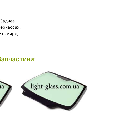
 Заднее
еркассах,
итомире,
Запчастини
: