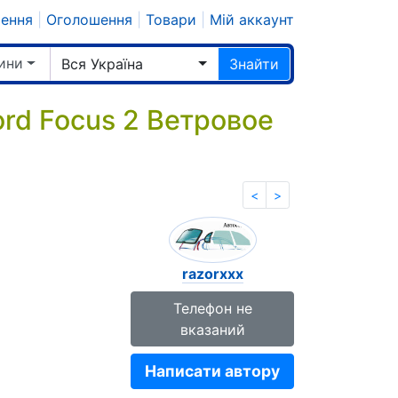
шення
|
Оголошення
|
Товари
|
Мій аккаунт
ини
Вся Україна
Знайти
rd Focus 2 Ветровое
<
>
razorxxx
Телефон не
вказаний
Написати автору