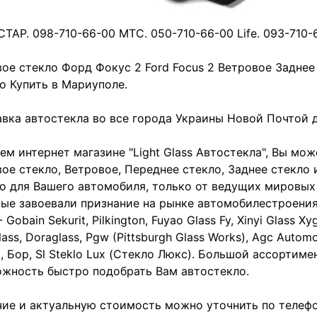
ТАР. 098-710-66-00 МТС. 050-710-66-00 Life. 093-710-
ое стекло Форд Фокус 2 Ford Focus 2 Ветровое Заднее
о Купить в Мариуполе.
вка автостекла во все города Украины Новой Почтой до
ем интернет магазине "Light Glass Автостекла", Вы мож
ое стекло, Ветровое, Переднее стекло, Заднее стекло 
о для Вашего автомобиля, только от ведущих мировых
ые завоевали признание на рынке автомобилестроения,
- Gobain Sekurit, Pilkington, Fuyao Glass Fy, Xinyi Glass Xy
lass, Doraglass, Pgw (Pittsburgh Glass Works), Agc Automo
), Бор, Sl Steklo Lux (Стекло Люкс). Большой ассортиме
жность быстро подобрать Вам автостекло.
ие и актуальную стоимость можно уточнить по телефо