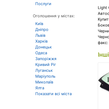
Послуги
Light
Автос
Оголошення у містах:
Купит
Київ
Боков
Дніпро
Черни
Львів
Черно
Харків
факс:
Донецьк
Одеса
Інш
Запоріжжя
Кривий Ріг
Луганськ
Маріуполь
Миколаїв
Ялта
Показати всі міста