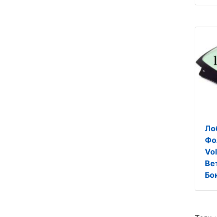
Ло
Фо
Vo
Ве
Бо