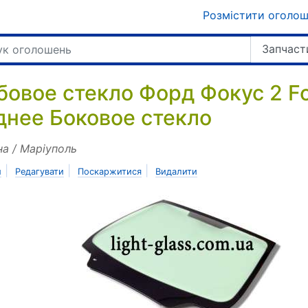
Розмістити оголо
Запчаст
бовое стекло Форд Фокус 2 Fo
днее Боковое стекло
на / Маріуполь
|
|
|
и
Редагувати
Поскаржитися
Видалити