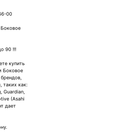
66-00
 Боковое
 90 !!!
ете купить
и Боковое
 брендов,
 таких как:
g, Guardian,
tive (Asahi
нт дает
ну.