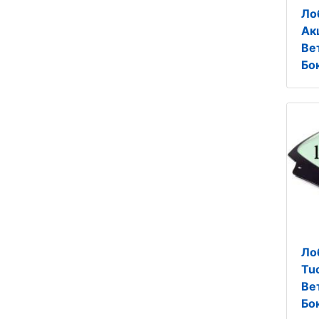
Ло
Ак
Ве
Бо
Ло
Tu
Ве
Бо