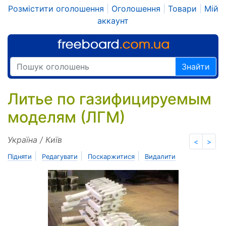
Розмістити оголошення
|
Оголошення
|
Товари
|
Мій
аккаунт
Знайти
Литье по газифицируемым
моделям (ЛГМ)
Україна / Київ
<
>
|
|
|
Підняти
Редагувати
Поскаржитися
Видалити