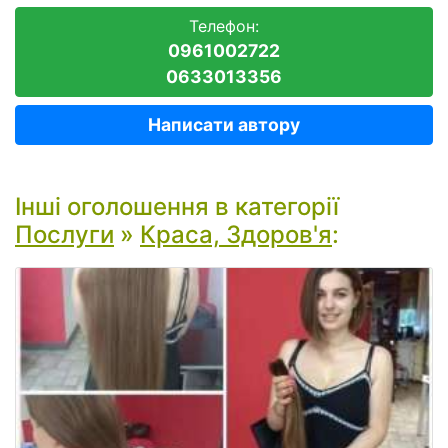
Телефон:
0961002722
0633013356
Написати автору
Інші оголошення в категорії
Послуги
»
Краса, Здоров'я
: