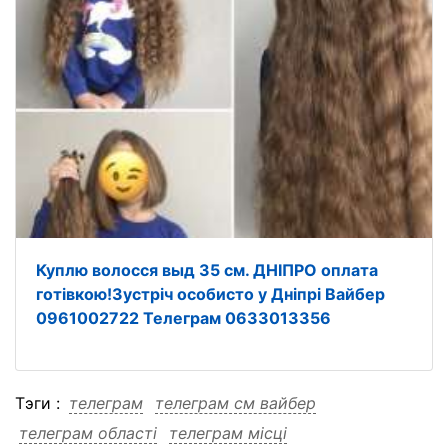
Куплю волосся выд 35 см. ДНІПРО оплата
готівкою!Зустріч особисто у Дніпрі Вайбер
0961002722 Телеграм 0633013356
Тэги :
телеграм
телеграм см вайбер
телеграм області
телеграм місці