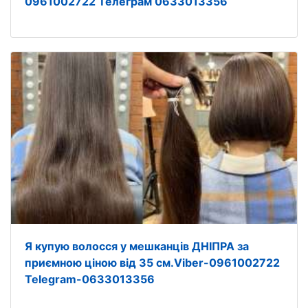
0961002722 Телеграм 0633013356
Я купую волосся у мешканців ДНІПРА за
приємною ціною від 35 см.Viber-0961002722
Telegram-0633013356