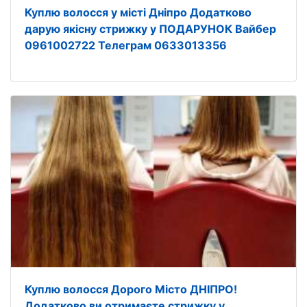
Куплю волосся у місті Дніпро Додатково
дарую якісну стрижку у ПОДАРУНОК Вайбер
0961002722 Телеграм 0633013356
Куплю волосся Дорого Місто ДНІПРО!
Додатково ви отримаєте стрижку у