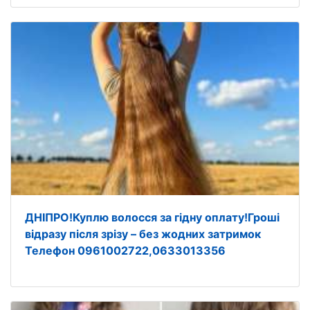
ДНІПРО!Куплю волосся за гідну оплату!Гроші
відразу після зрізу – без жодних затримок
Телефон 0961002722,0633013356