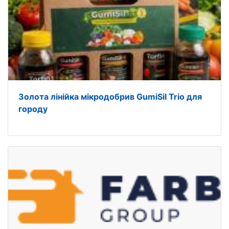
Золота лінійка мікродобрив GumiSil Trio для
городу