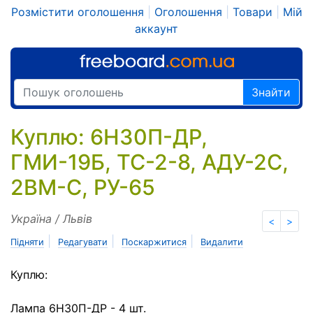
Розмістити оголошення
|
Оголошення
|
Товари
|
Мій
аккаунт
Знайти
Куплю: 6Н30П-ДР,
ГМИ-19Б, ТС-2-8, АДУ-2С,
2ВМ-С, РУ-65
Україна / Львів
<
>
|
|
|
Підняти
Редагувати
Поскаржитися
Видалити
Куплю:
Лампа 6Н30П-ДР - 4 шт.