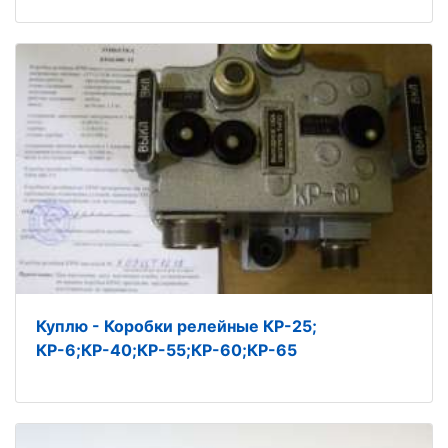
Куплю - Коробки релейные КР-25;
КР-6;КР-40;КР-55;КР-60;КР-65