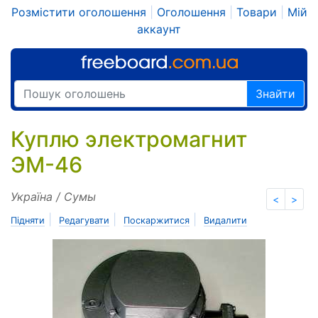
Розмістити оголошення
|
Оголошення
|
Товари
|
Мій
аккаунт
Знайти
Куплю электромагнит
ЭМ-46
Україна / Сумы
<
>
|
|
|
Підняти
Редагувати
Поскаржитися
Видалити