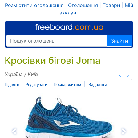
Розмістити оголошення
|
Оголошення
|
Товари
|
Мій
аккаунт
Знайти
Кросівки бігові Joma
Україна / Київ
<
>
|
|
|
Підняти
Редагувати
Поскаржитися
Видалити
Назад
Впе