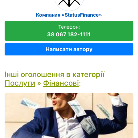
Компания «StatusFinance»
Телефон:
38 067 182-1111
Написати автору
Інші оголошення в категорії
Послуги
»
Фінансові
: