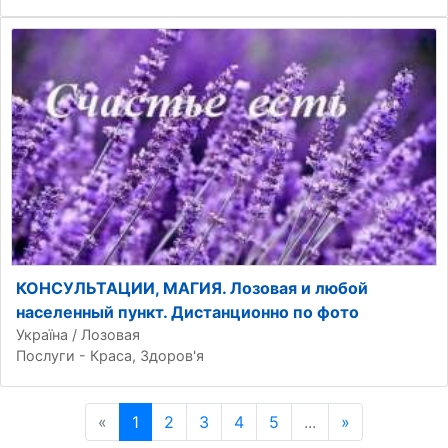
КОНСУЛЬТАЦИИ, МАГИЯ. Лозовая и любой
населенный пункт. Дистанционно по фото
Україна / Лозовая
Послуги - Краса, Здоров'я
«
Попередня сторінка
1
2
3
4
5
...
»
Наступна ст