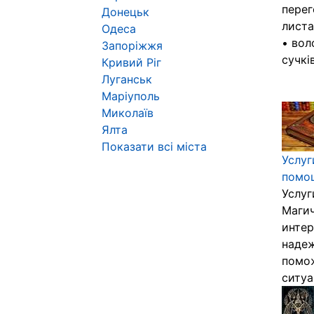
перег
Донецьк
листа
Одеса
• вол
Запоріжжя
сучків
Кривий Ріг
Луганськ
Маріуполь
Миколаїв
Ялта
Показати всі міста
Услуг
помо
Услуг
Магич
интер
надеж
помо
ситуа