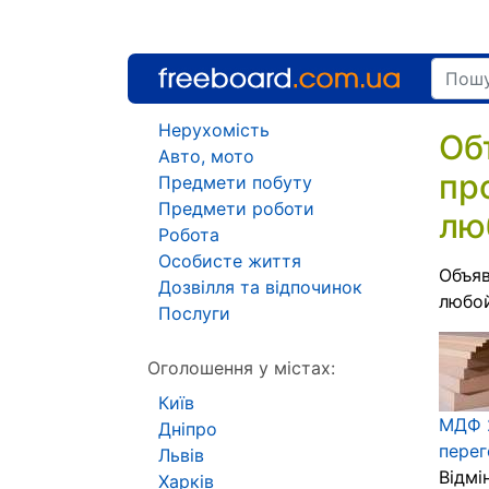
Нерухомість
Об
Авто, мото
пр
Предмети побуту
Предмети роботи
лю
Робота
Особисте життя
Объяв
Дозвілля та відпочинок
любой
Послуги
Оголошення у містах:
Київ
МДФ 2
Дніпро
пере
Львів
Відмі
Харків