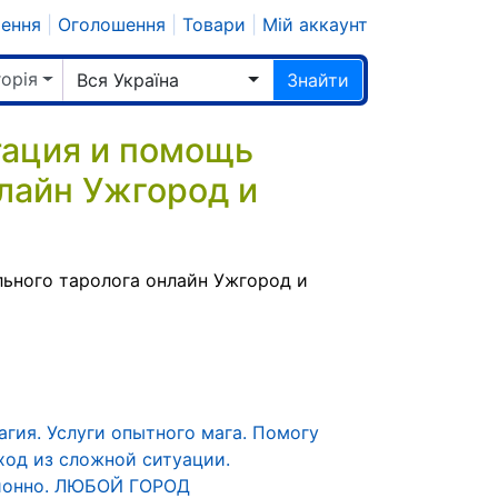
шення
|
Оголошення
|
Товари
|
Мій аккаунт
горія
Вся Україна
Знайти
ация и помощь
лайн Ужгород и
ьного таролога онлайн Ужгород и
агия. Услуги опытного мага. Помогу
ход из сложной ситуации.
ионно. ЛЮБОЙ ГОРОД