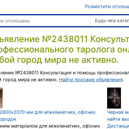
Розмістити оголо
Будь-яка кате
ъявление №2438011 Консульт
офессионального таролога он
бой город мира не активно.
ление №2438011 Консультация и помощь профессионал
 город мира не активно.
Найти похожие объявления
.
800х2070 мм для міжкімнатних, офісних
Черная м
городок
найти вы
нним матеріалом для міжкімнатних, офісних
Дистанц