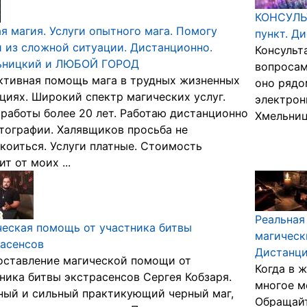
КОНСУЛЬ
я магия. Услуги опытного мага. Помогу
пункт. Д
 из сложной ситуации. Дистанционно.
Консульт
ьницкий и ЛЮБОЙ ГОРОД
вопросам
ктивная помощь мага в трудных жизненных
оно рядо
циях. Широкий спектр магических услуг.
электрон
работы более 20 лет. Работаю дистанционно
Хмельниц
тографии. Халявщиков просьба не
коиться. Услуги платные. Стоимость
ит от моих ...
Реальная
еская помощь от участника битвы
магическ
асенсов
Дистанци
оставление магической помощи от
Когда в ж
ника битвы экстрасенсов Сергея Кобзаря.
многое м
ный и сильный практикующий черный маг,
Обращайт