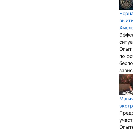
Черна
выйти
Хмел
Эффе
ситуа
Опыт 
по фо
беспо
завис
Магич
экстр
Пред
участ
Опыт