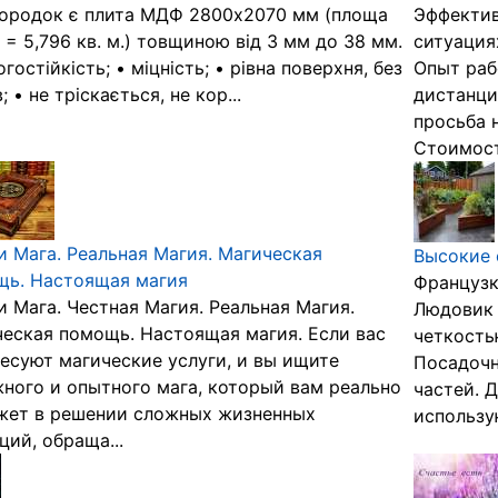
ородок є плита МДФ 2800х2070 мм (площа
Эффектив
 = 5,796 кв. м.) товщиною від 3 мм до 38 мм.
ситуация
огостійкість; • міцність; • рівна поверхня, без
Опыт раб
; • не тріскається, не кор...
дистанци
просьба 
Стоимость
и Мага. Реальная Магия. Магическая
Высокие 
щь. Настоящая магия
Французк
и Мага. Честная Магия. Реальная Магия.
Людовик 
еская помощь. Настоящая магия. Если вас
четкость
есуют магические услуги, и вы ищите
Посадочн
ного и опытного мага, который вам реально
частей. 
жет в решении сложных жизненных
использую
ций, обраща...