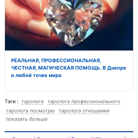
РЕАЛЬНАЯ, ПРОФЕССИОНАЛЬНАЯ,
ЧЕСТНАЯ, МАГИЧЕСКАЯ ПОМОЩЬ. В Днепре
и любой точке мира
Тэги :
таролога
таролога профессионального
таролога посмотрю
таролога отношения
показать больше
таролога обман
таролога консультация
таролога измену
таролога дистанционно