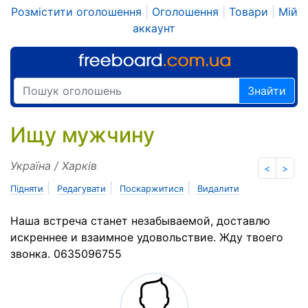
Розмістити оголошення
|
Оголошення
|
Товари
|
Мій
аккаунт
Знайти
Ищу мужчину
Україна / Харків
<
>
|
|
|
Підняти
Редагувати
Поскаржитися
Видалити
Наша встреча станет незабываемой, доставлю
искреннее и взаимное удовольствие. Жду твоего
звонка. 0635096755