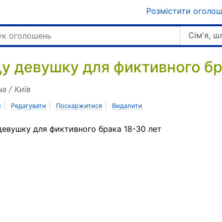
Розмістити оголо
Сім'я, 
у девушку для фиктивного б
на / Київ
|
|
|
и
Редагувати
Поскаржитися
Видалити
евушку для фиктивного брака 18-30 лет