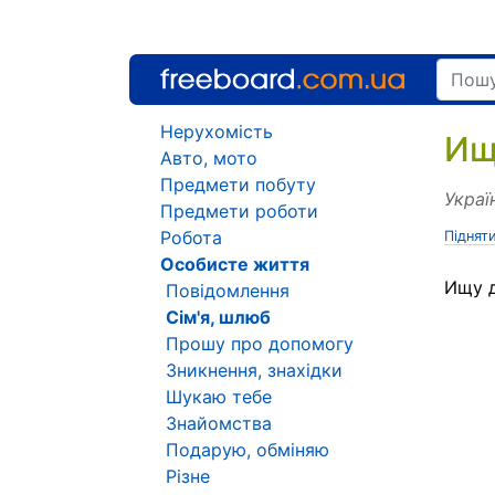
Нерухомість
Ищ
Авто, мото
Предмети побуту
Украї
Предмети роботи
Робота
Піднят
Особисте життя
Ищу д
Повідомлення
Сім'я, шлюб
Прошу про допомогу
Зникнення, знахідки
Шукаю тебе
Знайомства
Подарую, обміняю
Різне