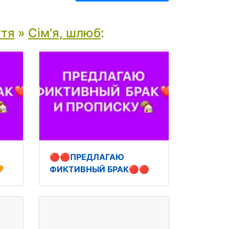
ття
»
Сім'я, шлюб
:
🔴🔴ПРЕДЛАГАЮ

ФИКТИВНЫЙ БРАК🔴🔴