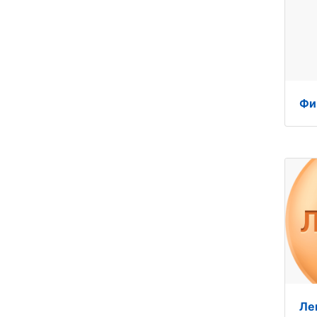
Фи
Ле