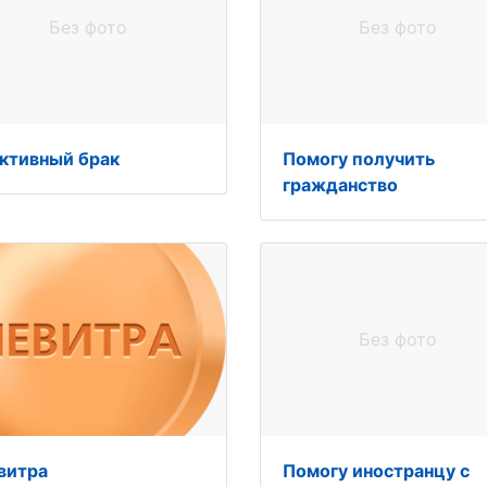
Без фото
Без фото
ктивный брак
Помогу получить
гражданство
Без фото
витра
Помогу иностранцу с