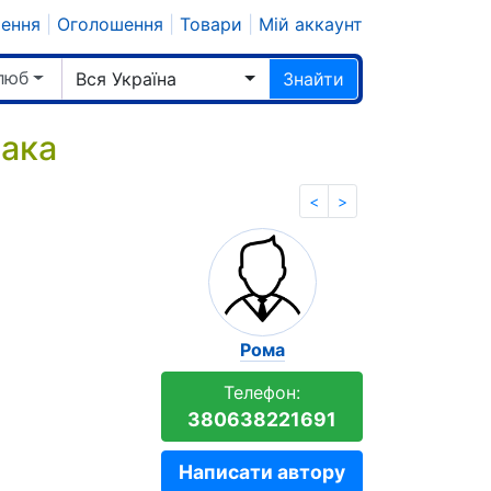
шення
|
Оголошення
|
Товари
|
Мій аккаунт
шлюб
Вся Україна
Знайти
рака
<
>
Рома
Телефон:
380638221691
Написати автору