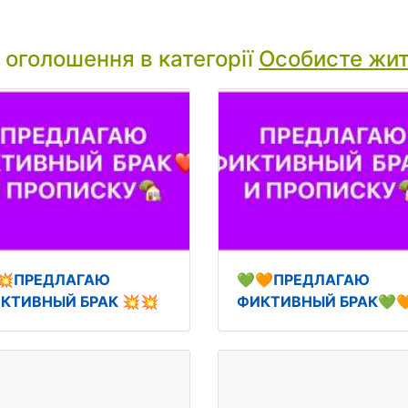
і оголошення в категорії
Особисте жи
💥ПРЕДЛАГАЮ
💚🧡ПРЕДЛАГАЮ
КТИВНЫЙ БРАК 💥💥
ФИКТИВНЫЙ БРАК💚