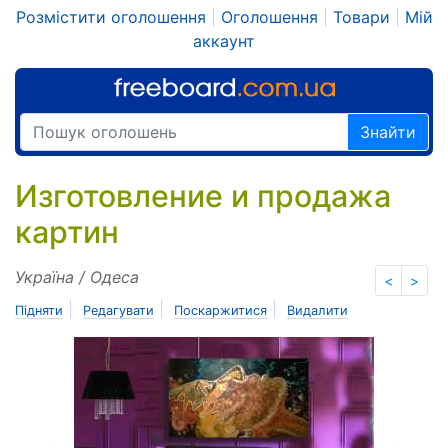
Розмістити оголошення
|
Оголошення
|
Товари
|
Мій
аккаунт
Знайти
Изготовление и продажа
картин
Україна / Одеса
<
>
|
|
|
Підняти
Редагувати
Поскаржитися
Видалити