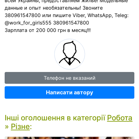
всей Украины, предоставляем жильё! Модельные
данные и опыт необязательны! Звоните
380961547800 или пишите Viber, WhatsApp, Teleg:
@work_for_girls555 380961547800
Зарплата от 200 000 грн в месяц!!!
Телефон не вказаний
Написати автору
Інші оголошення в категорії
Робота
»
Різне
: