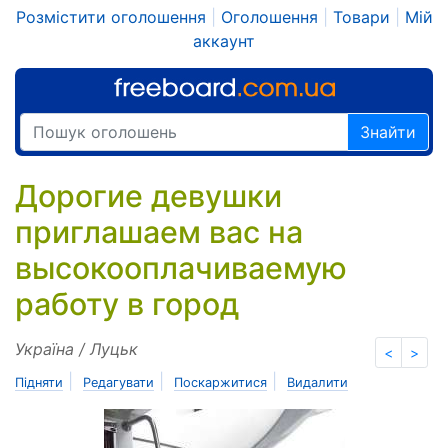
Розмістити оголошення
|
Оголошення
|
Товари
|
Мій
аккаунт
Знайти
Дорогие девушки
приглашаем вас на
высокооплачиваемую
работу в город
Україна / Луцьк
<
>
|
|
|
Підняти
Редагувати
Поскаржитися
Видалити