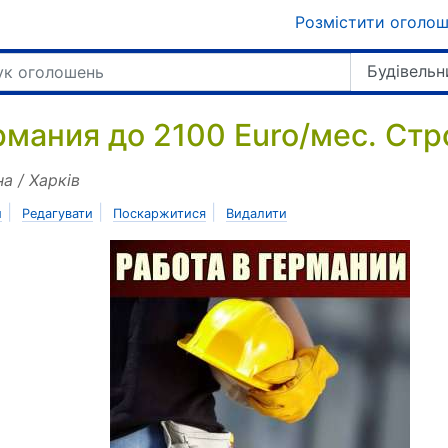
Розмістити оголо
Будівельн
рмания до 2100 Euro/мес. Стр
на / Харків
|
|
|
и
Редагувати
Поскаржитися
Видалити