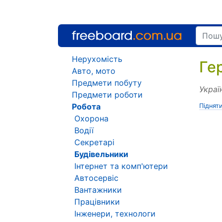
Нерухомість
Ге
Авто, мото
Предмети побуту
Украї
Предмети роботи
Робота
Піднят
Охорона
Водії
Секретарі
Будівельники
Інтернет та комп'ютери
Автосервіс
Вантажники
Працівники
Інженери, технологи