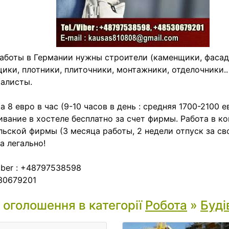
аботы в Германии нужны строители (каменщики, фасад
ики, плотники, плиточники, монтажники, отделочники.. 
алисты.
а 8 евро в час (9-10 часов в день : средняя 1700-2100 е
вание в хостеле бесплатно за счет фирмы. Работа в к
льской фирмы (3 месяца работы, 2 недели отпуск за сво
а легально!
Viber : +48797538598
30679201
і оголошення в категорії
Робота
»
Буді