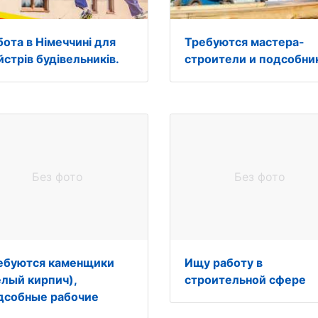
бота в Німеччині для
Требуются мастера-
йстрів будівельників.
строители и подсобни
Без фото
Без фото
ебуются каменщики
Ищу работу в
елый кирпич),
строительной сфере
дсобные рабочие