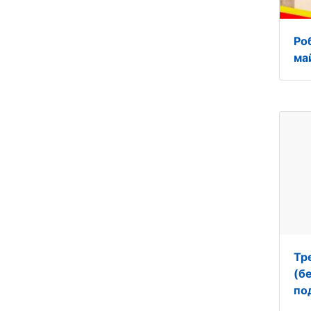
Ро
ма
Тр
(б
по