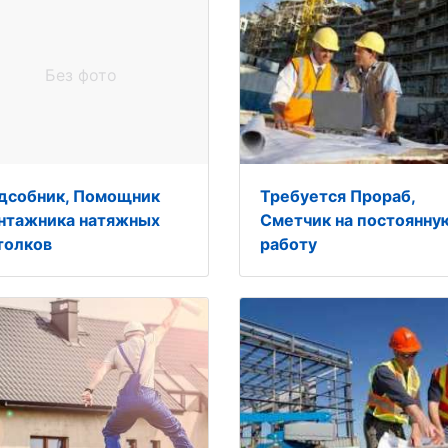
Без фото
дсобник, Помощник
Требуется Прораб,
нтажника натяжных
Сметчик на постоянну
толков
работу