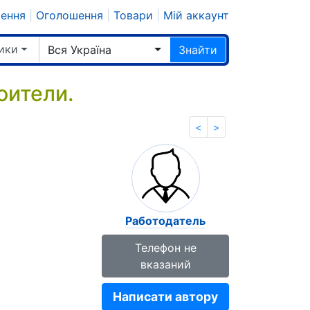
шення
|
Оголошення
|
Товари
|
Мій аккаунт
ики
Вся Україна
Знайти
оители.
<
>
Работодатель
Телефон не
вказаний
Написати автору