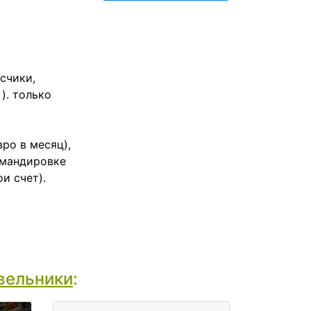
счики,
). только
вро в месяц),
омандировке
и счет).
вельники
: