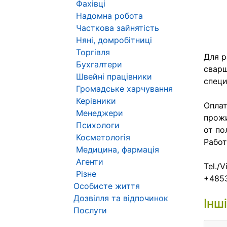
Фахівці
Надомна робота
Часткова зайнятість
Няні, домробітниці
Торгівля
Для р
Бухгалтери
сварщ
Швейні працівники
специ
Громадське харчування
Керівники
Оплат
Менеджери
прожи
Психологи
от по
Косметологія
Работ
Медицина, фармація
Агенти
Tel./
Різне
+485
Особисте життя
Дозвілля та відпочинок
Інш
Послуги