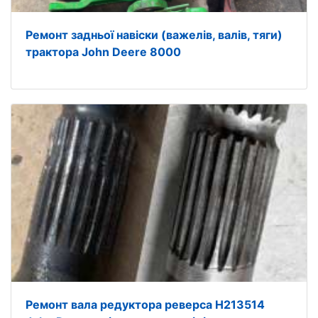
Ремонт задньої навіски (важелів, валів, тяги)
трактора John Deere 8000
Ремонт вала редуктора реверса H213514