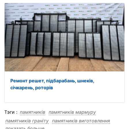
Ремонт решет, підбарабань, шнеків,
січкарень, роторів
Тэги :
памятників
памятників мармуру
памятників граніту
памятників виготовлення
показать больше