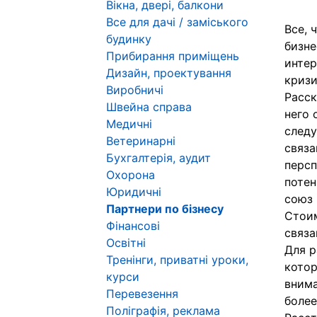
Вікна, двері, балкони
Все для дачі / заміського
Все, 
будинку
бизне
Прибирання приміщень
интер
Дизайн, проектування
кризи
Виробничі
Расск
Швейна справа
него 
Медичні
следу
Ветеринарні
связа
Бухгалтерія, аудит
персп
Охорона
потен
Юридичні
союз 
Партнери по бізнесу
Стоим
Фінансові
связа
Освітні
Для р
Тренінги, приватні уроки,
котор
курси
внима
Перевезення
более
Поліграфія, реклама