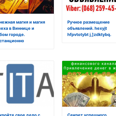
нежная магия и магия
Ручное размещение
пеха в Виннице и
объявлений. hexyjt
бом городе.
hfpvtotybt j,]zdktybq.
станционно
кройте свое дело с
Секрет успешного