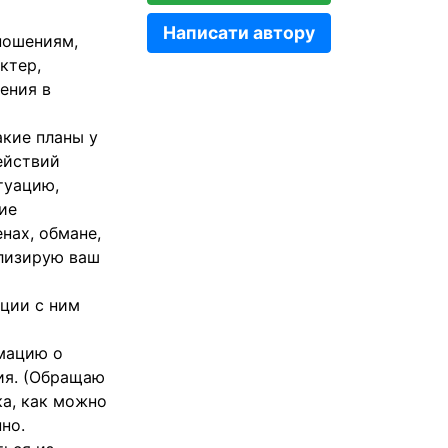
Написати автору
ношениям,
ктер,
ения в
акие планы у
действий
туацию,
ие
нах, обмане,
ализирую ваш
ации с ним
рмацию о
ия. (Обращаю
ка, как можно
но.