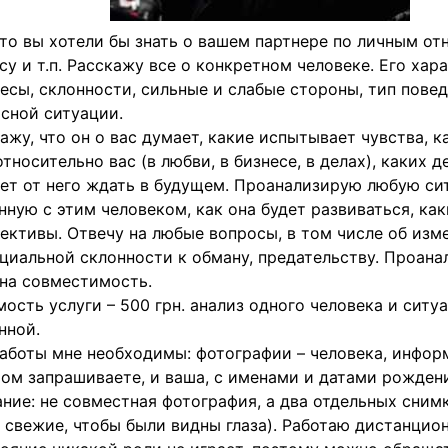
что вы хотели бы знать о вашем партнере по личным от
су и т.п. Расскажу все о конкретном человеке. Его хара
есы, склонности, сильные и слабые стороны, тип повед
сной ситуации.
ажу, что он о вас думает, какие испытывает чувства, к
относительно вас (в любви, в бизнесе, в делах), каких 
ет от него ждать в будущем. Проанализирую любую си
нную с этим человеком, как она будет развиваться, как
ективы. Отвечу на любые вопросы, в том числе об изме
циальной склонности к обману, предательству. Проан
на совместимость.
ость услуги – 500 грн. анализ одного человека и ситу
нной.
аботы мне необходимы: фотографии – человека, инфо
ом запрашиваете, и ваша, с именами и датами рожден
ние: не совместная фотография, а два отдельных сним
 свежие, чтобы были видны глаза). Работаю дистанцион