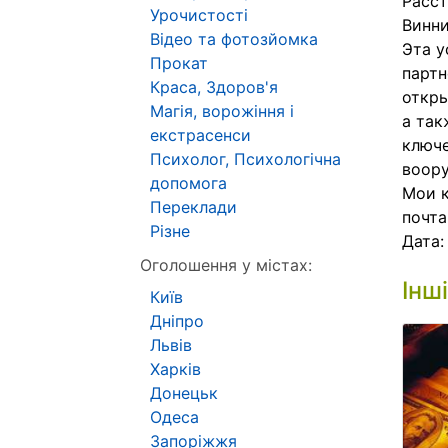
Расст
Урочистості
Винни
Відео та фотозйомка
Эта у
Прокат
партн
Краса, Здоров'я
откры
Магія, ворожіння і
а так
екстрасенси
ключе
Психолог, Психологічна
воор
допомога
Мои к
Переклади
почта
Різне
Дата
Оголошення у містах:
Інш
Київ
Дніпро
Львів
Харків
Донецьк
Одеса
Запоріжжя