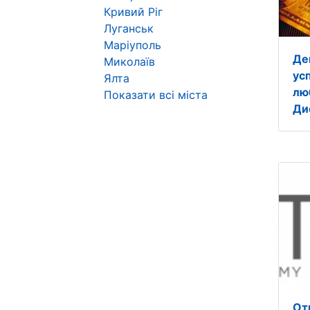
Кривий Ріг
Луганськ
Маріуполь
Де
Миколаїв
ус
Ялта
лю
Показати всі міста
Ди
От