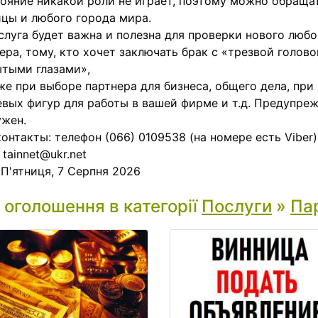
ояние никакой роли не играет, поэтому можно обраща
цы и любого города мира.
слуга будет важна и полезна для проверки нового люб
ера, тому, кто хочет заключать брак с «трезвой голово
тыми глазами»,
же при выборе партнера для бизнеса, общего дела, при
вых фигур для работы в вашей фирме и т.д. Предупреж
ужен.
онтакты: телефон (066) 0109538 (на номере есть Viber)
 tainnet@ukr.net
:
П'ятниця, 7 Серпня 2026
і оголошення в категорії
Послуги
»
Пар