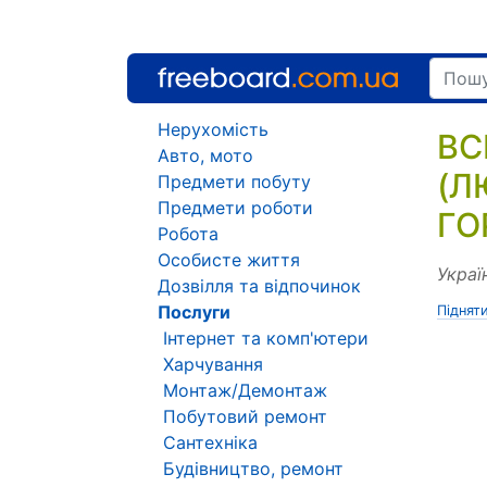
Нерухомість
ВС
Авто, мото
(Л
Предмети побуту
Предмети роботи
ГО
Робота
Особисте життя
Украї
Дозвілля та відпочинок
Послуги
Піднят
Інтернет та комп'ютери
Харчування
Монтаж/Демонтаж
Побутовий ремонт
Сантехніка
Будівництво, ремонт