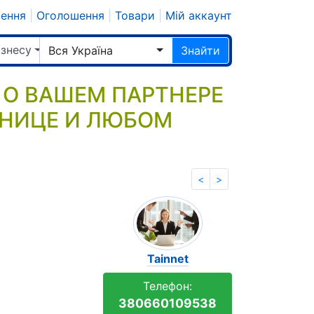
шення
|
Оголошення
|
Товари
|
Мій аккаунт
ізнесу
Вся Україна
Знайти
Ь О ВАШЕМ ПАРТНЕРЕ
ИННИЦЕ И ЛЮБОМ
<
>
Tainnet
Телефон:
380660109538