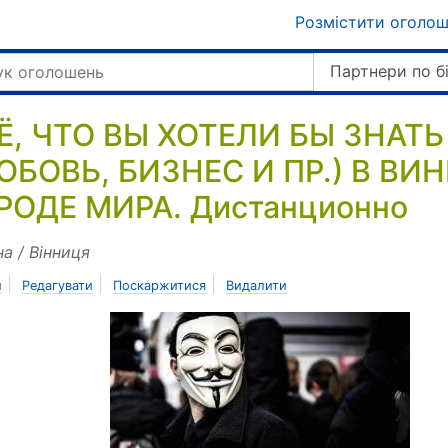
Розмістити оголо
Партнери по б
Ё, ЧТО ВЫ ХОТЕЛИ БЫ ЗНАТ
ЮБОВЬ, БИЗНЕС И ПР.) В В
РОДЕ МИРА. Дистанционно
на / Вінниця
|
|
|
и
Редагувати
Поскаржитися
Видалити