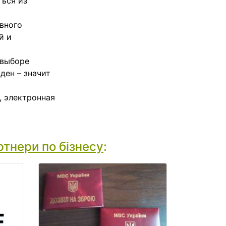
ться из
овного
й и
 выборе
ден – значит
, электронная
тнери по бізнесу
: