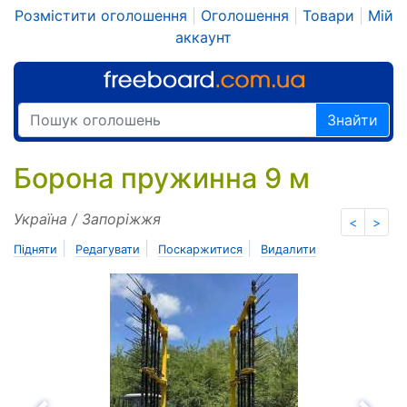
Розмістити оголошення
|
Оголошення
|
Товари
|
Мій
аккаунт
Знайти
Борона пружинна 9 м
Україна / Запоріжжя
<
>
|
|
|
Підняти
Редагувати
Поскаржитися
Видалити