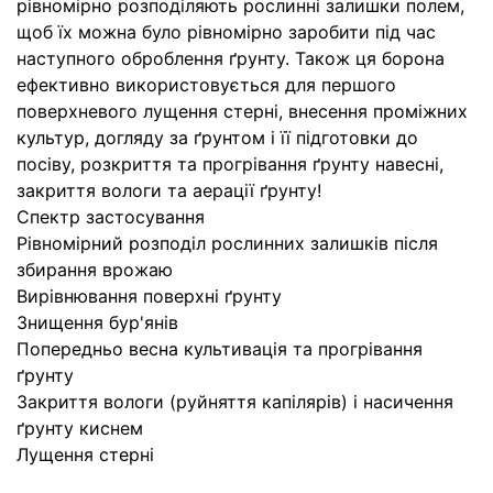
рівномірно розподіляють рослинні залишки полем,
щоб їх можна було рівномірно заробити під час
наступного оброблення ґрунту. Також ця борона
ефективно використовується для першого
поверхневого лущення стерні, внесення проміжних
культур, догляду за ґрунтом і її підготовки до
посіву, розкриття та прогрівання ґрунту навесні,
закриття вологи та аерації ґрунту!
Спектр застосування
Рівномірний розподіл рослинних залишків після
збирання врожаю
Вирівнювання поверхні ґрунту
Знищення бур'янів
Попередньо весна культивація та прогрівання
ґрунту
Закриття вологи (руйняття капілярів) і насичення
ґрунту киснем
Лущення стерні