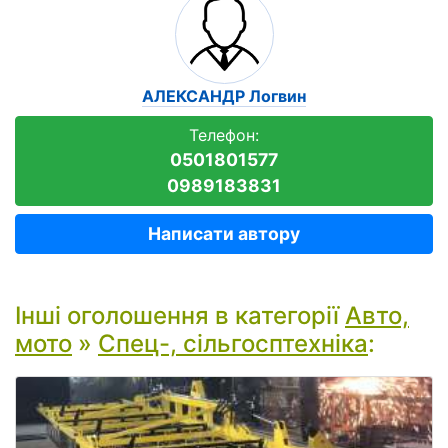
АЛЕКСАНДР Логвин
Телефон:
0501801577
0989183831
Написати автору
Інші оголошення в категорії
Авто,
мото
»
Спец-, сільгосптехніка
: