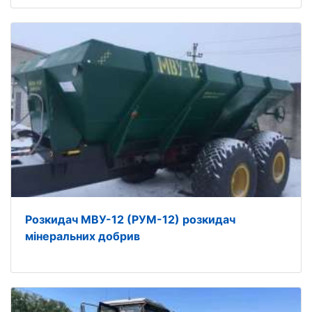
Розкидач МВУ-12 (РУМ-12) розкидач
мінеральних добрив