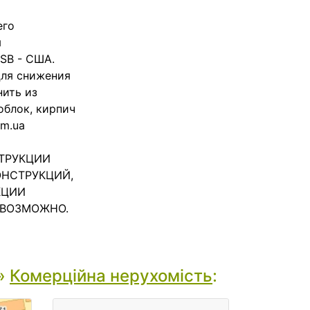
его
я
SB - США.
 Для снижения
ить из
облок, кирпич
om.ua
СТРУКЦИИ
ОНСТРУКЦИЙ,
КЦИИ
 ВОЗМОЖНО.
»
Комерційна нерухомість
: