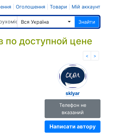
шення
|
Оголошення
|
Товари
|
Мій аккаунт
рухомість
Вся Україна
Знайти
в по доступной цене
<
>
sklyar
Телефон не
вказаний
Написати автору