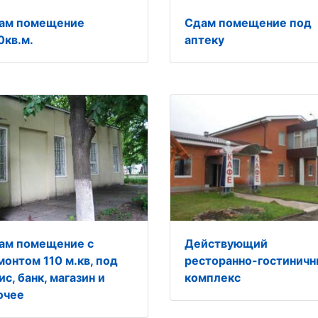
ам помещение
Сдам помещение под
0кв.м.
аптеку
ам помещение с
Действующий
монтом 110 м.кв, под
ресторанно-гостинич
с, банк, магазин и
комплекс
очее