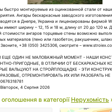
ы быстро монтируемые из оцинкованной стали от наш
риятия. Ангары бескаркасные заводского изготовлени
водятся в Днепре, Украина и лицензированы фирмой W
ы имеют ширину – 12, 15 и 18 м, длину от 20 до 120 м.
 стоимости ангаров торцевые стены возможно выполн
ых материалов (пено или газобетон, ракушечник, шлак
. Звоните, +38 (050) 3425306, смотрите – www.stroiex.c
 И ЕЩЕ ОДИН НЕ МАЛОВАЖНЫЙ МОМЕНТ - НАШИ КОН
НТНО-ПРИГОДНЫЕ, В ОТЛИЧИИ ОТ БЕСКАРКАСНЫХ К
РЫЕ ВАЛЬЦУЮТ НА СТРОЙПЛОЩАДКЕ - ЭТИ КОНСТРУ
РАЗОВЫЕ, ОТРЕМОНТИРОВАТЬ ИХ ИЛИ РАЗОБРАТЬ НЕ
 0676318781
:
Вівторок, 4 Серпня 2026
і оголошення в категорії
Нерухомість