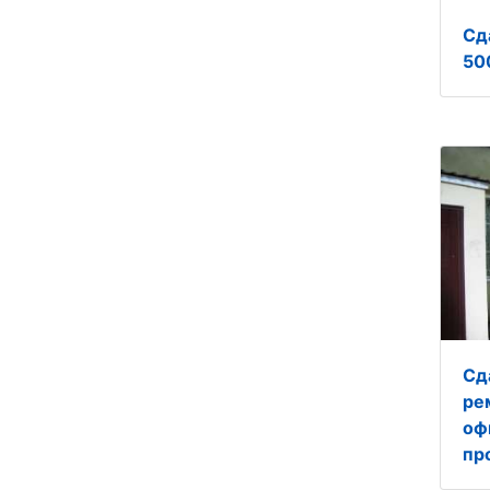
Сд
50
Сд
ре
офи
пр