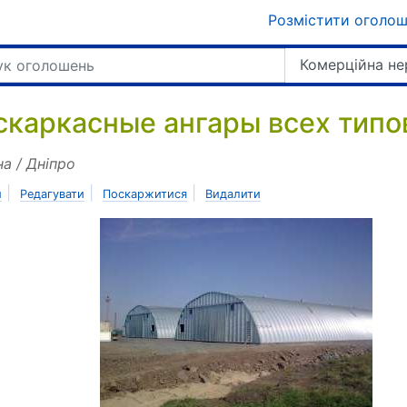
Розмістити оголо
Комерційна не
скаркасные ангары всех типо
на / Дніпро
|
|
|
и
Редагувати
Поскаржитися
Видалити