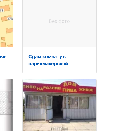
Без фото
ные
Сдам комнату в
парикмахерской