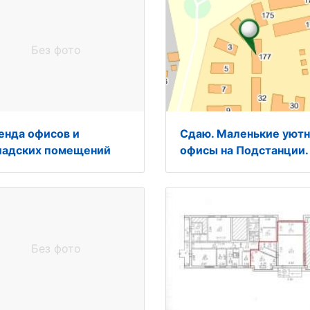
Без фото
енда офисов и
Сдаю. Маленькие уют
ладских помещений
офисы на Подстанции.
Без фото