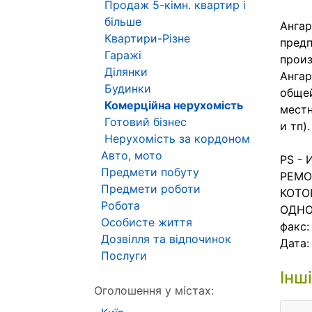
Продаж 5-кімн. квартир і
більше
Ангар
Квартири-Різне
предп
Гаражі
произ
Ділянки
Ангар
Будинки
общей
Комерційна нерухомість
местн
Готовий бізнес
и тп)
Нерухомість за кордоном
Авто, мото
PS -
Предмети побуту
РЕМО
Предмети роботи
КОТО
Робота
ОДНО
Особисте життя
факс:
Дозвілля та відпочинок
Дата
Послуги
Інш
Оголошення у містах: