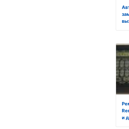
Ав
за
вы
Ре
Re
и д