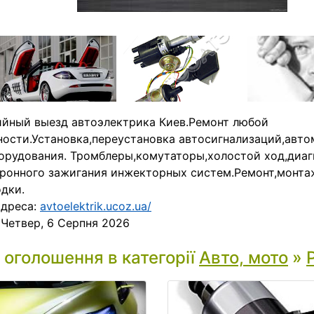
йный выезд автоэлектрика Киев.Ремонт любой
ости.Установка,переустановка автосигнализаций,авто
орудования. Тромблеры,комутаторы,холостой ход,диа
ронного зажигания инжекторных систем.Ремонт,монта
дки.
адреса:
avtoelektrik.ucoz.ua/
:
Четвер, 6 Серпня 2026
і оголошення в категорії
Авто, мото
»