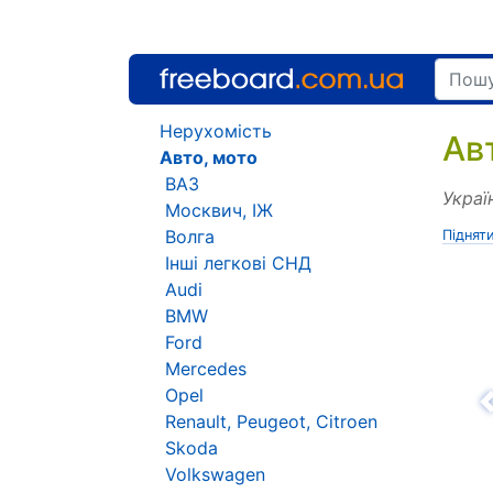
Нерухомість
Ав
Авто, мото
ВАЗ
Украї
Москвич, ІЖ
Волга
Піднят
Інші легкові СНД
Audi
BMW
Ford
Mercedes
Opel
Н
Renault, Peugeot, Citroen
Skoda
Volkswagen