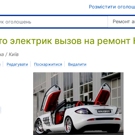
Розмістити оголо
Ремонт а
то электрик вызов на ремонт
на / Київ
|
|
|
и
Редагувати
Поскаржитися
Видалити
азад