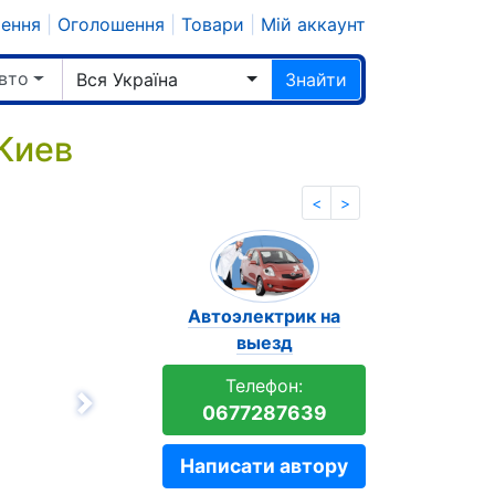
шення
|
Оголошення
|
Товари
|
Мій аккаунт
вто
Вся Україна
Знайти
 Киев
<
>
Автоэлектрик на
выезд
Телефон:
0677287639
Вперёд
Написати автору