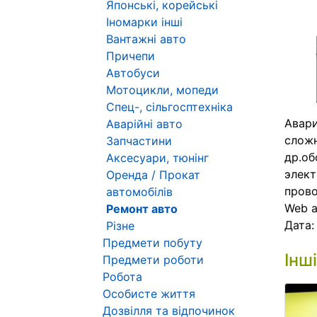
Японські, корейські
Іномарки інші
Вантажні авто
Причепи
Автобуси
Мотоцикли, мопеди
Спец-, сільгосптехніка
Авари
Аварійні авто
сложн
Запчастини
др.об
Аксесуари, тюнінг
элект
Оренда / Прокат
прово
автомобілів
Web 
Ремонт авто
Дата
Різне
Предмети побуту
Інш
Предмети роботи
Робота
Особисте життя
Дозвілля та відпочинок