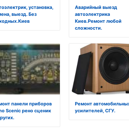
тоэлектрик, установка,
Аварийный выезд
мена, выезд. Без
автоэлектрика
ходных.Киев
Киев.Ремонт любой
сложности.
монт панели приборов
Ремонт автомобильны
no Scenic рено сценик
усилителей, СГУ.
ругих.