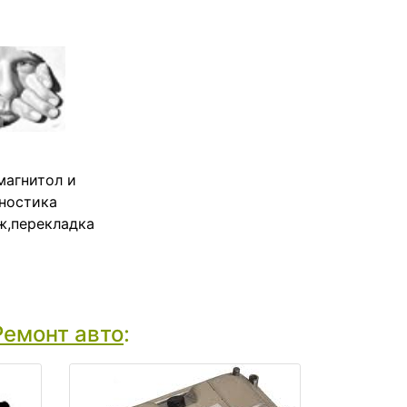
магнитол и
гностика
ж,перекладка
Ремонт авто
: