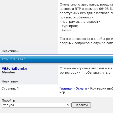
Очень много автоматов, предст
возврата RTP в размере 96-98 
советуемых игр для азартного 
призов, особенности:
· программы лояльности;
· турниров;
· акций;
Так же рассказаны способы рег
спорных вопросов в службе сапп
Неактивен
27/04/2023 18:26:51
ViktoriaBondar
Отличные игровые автоматы в 
Member
регистрации, чтобы вникнуть в 
Неактивен
Страниц:
1
Главная
»
Услуги
» Критерии выбо
игр...
Перейти