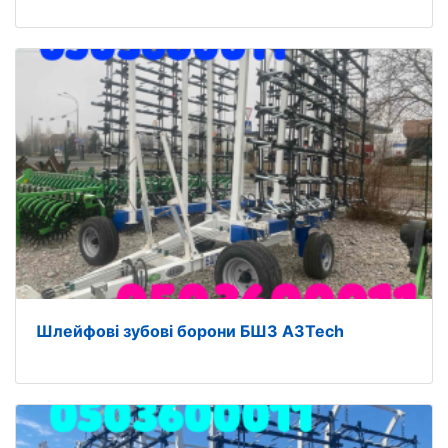
Шлейфові зубові борони БШЗ A3Tech