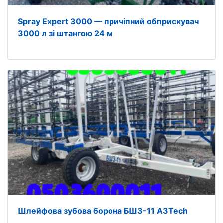
Spray Expert 3000 — причіпний обприскувач
3000 л зі штангою 24 м
Шлейфова зубова борона БШЗ-11 A3Tech