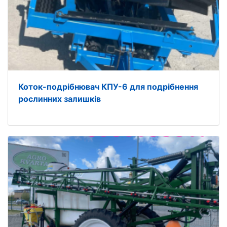
Коток-подрібнювач КПУ-6 для подрібнення
рослинних залишків