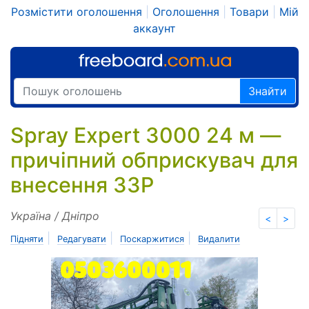
Розмістити оголошення
|
Оголошення
|
Товари
|
Мій
аккаунт
Знайти
Spray Expert 3000 24 м —
причіпний обприскувач для
внесення ЗЗР
Україна / Дніпро
<
>
|
|
|
Підняти
Редагувати
Поскаржитися
Видалити