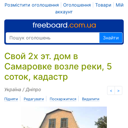
Розмістити оголошення
|
Оголошення
|
Товари
|
Мій
аккаунт
Знайти
Cвой 2х эт. дом в
Самаровке возле реки, 5
соток, кадастр
Україна / Дніпро
<
>
|
|
|
Підняти
Редагувати
Поскаржитися
Видалити