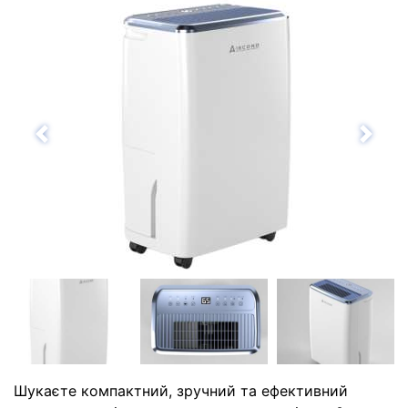
Назад
Впе
Шукаєте компактний, зручний та ефективний