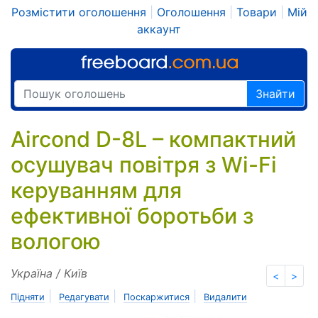
Розмістити оголошення
|
Оголошення
|
Товари
|
Мій
аккаунт
Знайти
Aircond D-8L – компактний
осушувач повітря з Wi-Fi
керуванням для
ефективної боротьби з
вологою
Україна / Київ
<
>
|
|
|
Підняти
Редагувати
Поскаржитися
Видалити