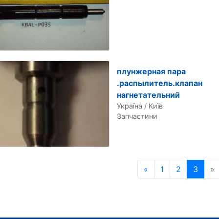
плунжерная пара
.распылитель.клапан
нагнетательний
Україна / Київ
Запчастини
«
Попередня сторін
1
2
3
»
Н