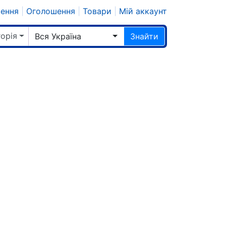
шення
|
Оголошення
|
Товари
|
Мій аккаунт
горія
Вся Україна
Знайти