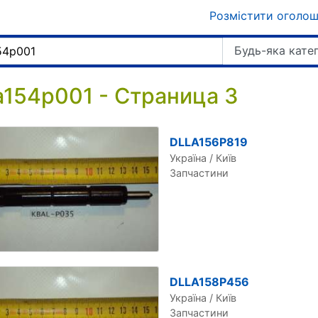
Розмістити оголо
Будь-яка кате
la154p001 - Страница 3
DLLA156P819
Україна / Київ
Запчастини
DLLA158P456
Україна / Київ
Запчастини