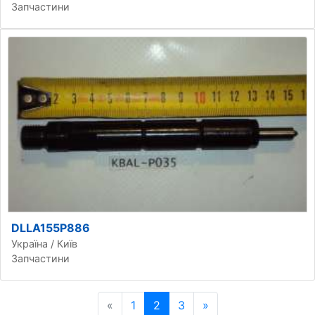
Запчастини
DLLA155P886
Україна / Київ
Запчастини
«
Попередня сторінка
1
2
3
»
Наступна сторінка