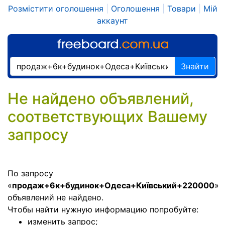
Розмістити оголошення
|
Оголошення
|
Товари
|
Мій
аккаунт
Знайти
Не найдено объявлений,
соответствующих Вашему
запросу
По запросу
«
продаж+6к+будинок+Одеса+Київський+220000
»
объявлений не найдено.
Чтобы найти нужную информацию попробуйте:
изменить запрос;