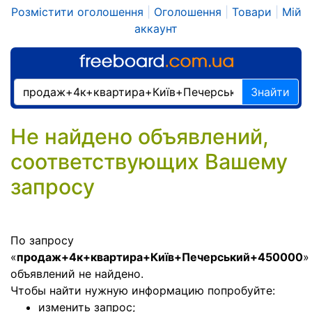
Розмістити оголошення
|
Оголошення
|
Товари
|
Мій
аккаунт
Знайти
Не найдено объявлений,
соответствующих Вашему
запросу
По запросу
«
продаж+4к+квартира+Київ+Печерський+450000
»
объявлений не найдено.
Чтобы найти нужную информацию попробуйте:
изменить запрос;