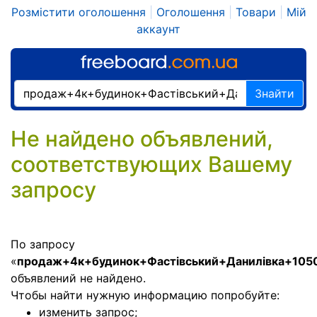
Розмістити оголошення
|
Оголошення
|
Товари
|
Мій
аккаунт
Знайти
Не найдено объявлений,
соответствующих Вашему
запросу
По запросу
«
продаж+4к+будинок+Фастівський+Данилівка+105
объявлений не найдено.
Чтобы найти нужную информацию попробуйте:
изменить запрос;