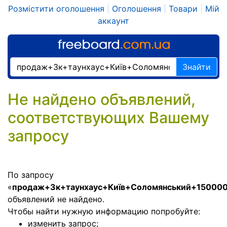
Розмістити оголошення
|
Оголошення
|
Товари
|
Мій
аккаунт
Знайти
Не найдено объявлений,
соответствующих Вашему
запросу
По запросу
«
продаж+3к+таунхаус+Київ+Соломянський+15000
объявлений не найдено.
Чтобы найти нужную информацию попробуйте:
изменить запрос;