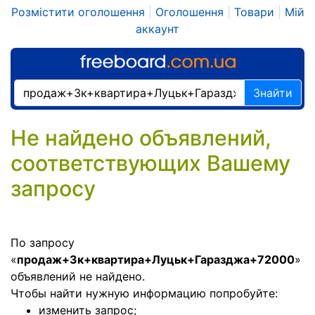
Розмістити оголошення
|
Оголошення
|
Товари
|
Мій
аккаунт
Знайти
Не найдено объявлений,
соответствующих Вашему
запросу
По запросу
«
продаж+3к+квартира+Луцьк+Гаразджа+72000
»
объявлений не найдено.
Чтобы найти нужную информацию попробуйте:
изменить запрос;