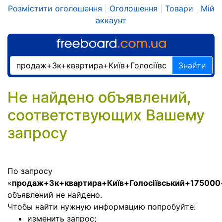
Розмістити оголошення
|
Оголошення
|
Товари
|
Мій
аккаунт
Знайти
Не найдено объявлений,
соответствующих Вашему
запросу
По запросу
«
продаж+3к+квартира+Київ+Голосіївський+175000
объявлений не найдено.
Чтобы найти нужную информацию попробуйте:
изменить запрос;