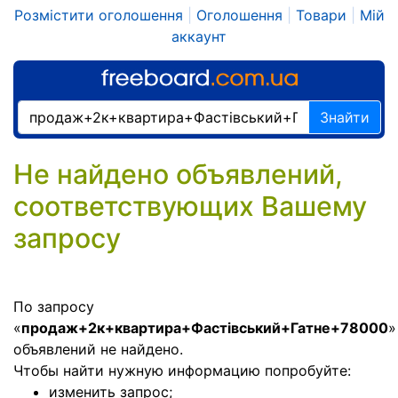
Розмістити оголошення
|
Оголошення
|
Товари
|
Мій
аккаунт
Знайти
Не найдено объявлений,
соответствующих Вашему
запросу
По запросу
«
продаж+2к+квартира+Фастівський+Гатне+78000
»
объявлений не найдено.
Чтобы найти нужную информацию попробуйте:
изменить запрос;