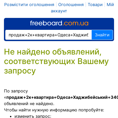
Розмістити оголошення
|
Оголошення
|
Товари
|
Мій
аккаунт
Знайти
Не найдено объявлений,
соответствующих Вашему
запросу
По запросу
«
продаж+2к+квартира+Одеса+Хаджибейський+34
объявлений не найдено.
Чтобы найти нужную информацию попробуйте:
изменить запрос;