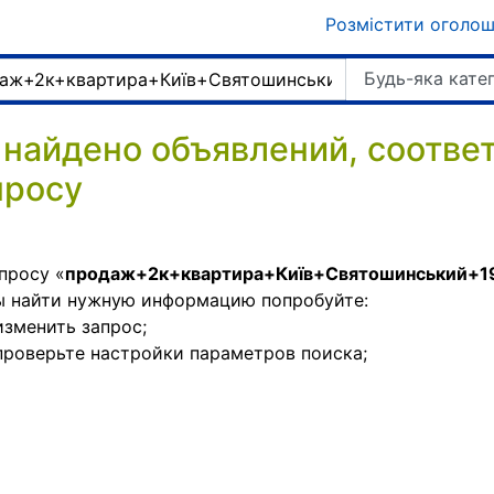
Розмістити оголо
Будь-яка кате
 найдено объявлений, соотв
просу
просу «
продаж+2к+квартира+Київ+Святошинський+1
ы найти нужную информацию попробуйте:
изменить запрос;
проверьте настройки параметров поиска;