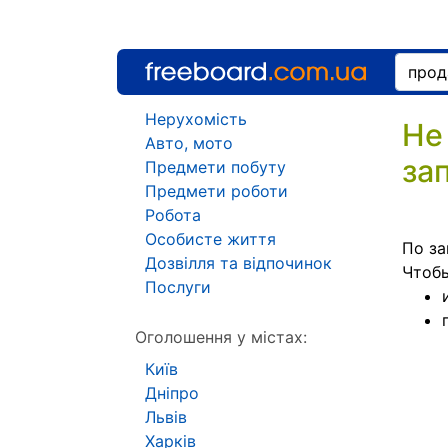
Нерухомість
Не
Авто, мото
за
Предмети побуту
Предмети роботи
Робота
Особисте життя
По за
Дозвілля та відпочинок
Чтоб
Послуги
Оголошення у містах:
Київ
Дніпро
Львів
Харків