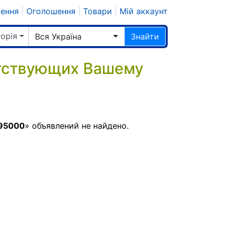
шення
|
Оголошення
|
Товари
|
Мій аккаунт
горія
Вся Україна
Знайти
етствующих Вашему
95000
» объявлений не найдено.