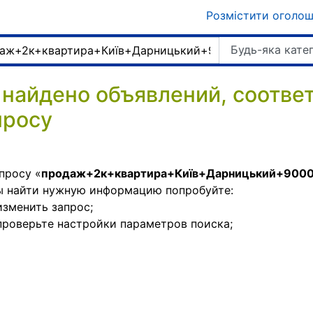
Розмістити оголо
Будь-яка кате
 найдено объявлений, соотв
просу
просу «
продаж+2к+квартира+Київ+Дарницький+900
ы найти нужную информацию попробуйте:
изменить запрос;
проверьте настройки параметров поиска;