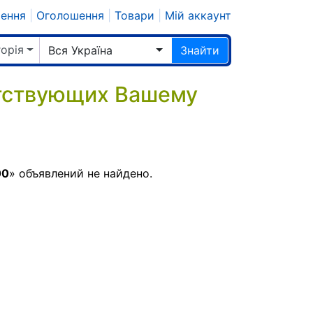
шення
|
Оголошення
|
Товари
|
Мій аккаунт
горія
Вся Україна
Знайти
етствующих Вашему
00
» объявлений не найдено.