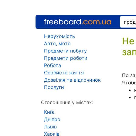
Нерухомість
Не
Авто, мото
за
Предмети побуту
Предмети роботи
Робота
Особисте життя
По за
Дозвілля та відпочинок
Чтоб
Послуги
Оголошення у містах:
Київ
Дніпро
Львів
Харків