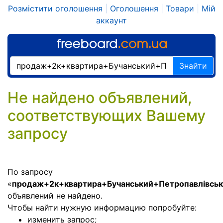
Розмістити оголошення
|
Оголошення
|
Товари
|
Мій
аккаунт
Знайти
Не найдено объявлений,
соответствующих Вашему
запросу
По запросу
«
продаж+2к+квартира+Бучанський+Петропавлівсь
объявлений не найдено.
Чтобы найти нужную информацию попробуйте:
изменить запрос;