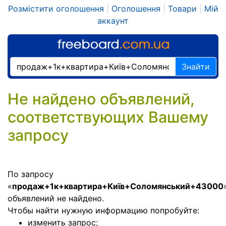
Розмістити оголошення
|
Оголошення
|
Товари
|
Мій
аккаунт
Знайти
Не найдено объявлений,
соответствующих Вашему
запросу
По запросу
«
продаж+1к+квартира+Київ+Соломянський+43000
объявлений не найдено.
Чтобы найти нужную информацию попробуйте:
изменить запрос;