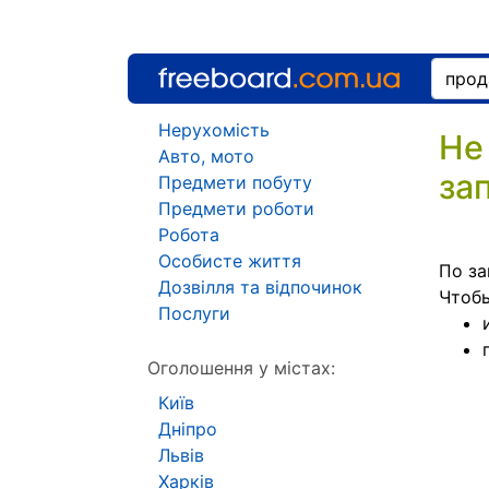
Нерухомість
Не
Авто, мото
за
Предмети побуту
Предмети роботи
Робота
Особисте життя
По за
Дозвілля та відпочинок
Чтоб
Послуги
Оголошення у містах:
Київ
Дніпро
Львів
Харків