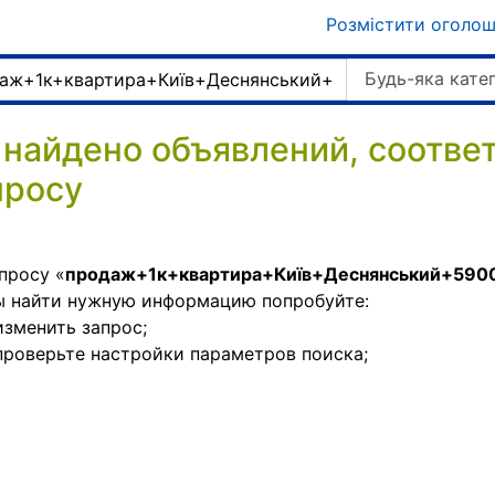
Розмістити оголо
Будь-яка кате
 найдено объявлений, соотв
просу
просу «
продаж+1к+квартира+Київ+Деснянський+590
ы найти нужную информацию попробуйте:
изменить запрос;
проверьте настройки параметров поиска;