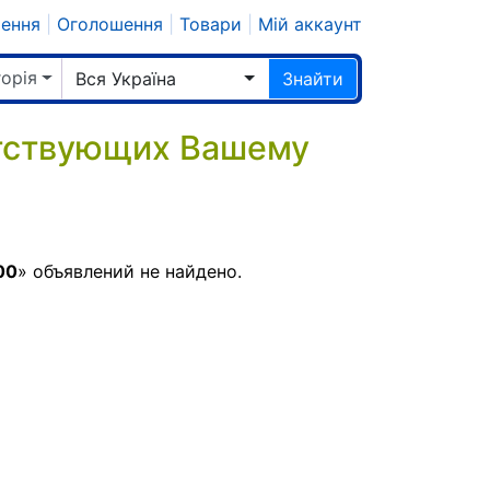
шення
|
Оголошення
|
Товари
|
Мій аккаунт
горія
Вся Україна
Знайти
етствующих Вашему
00
» объявлений не найдено.