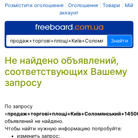
Розмістити оголошення
|
Оголошення
|
Товари
|
Мій
аккаунт
Знайти
Не найдено объявлений,
соответствующих Вашему
запросу
По запросу
«
продаж+торгові+площі+Київ+Соломянський+1450
объявлений не найдено.
Чтобы найти нужную информацию попробуйте:
изменить запрос;