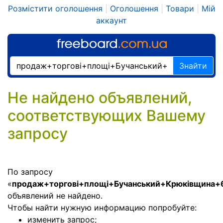
Розмістити оголошення
|
Оголошення
|
Товари
|
Мій
аккаунт
Знайти
Не найдено объявлений,
соответствующих Вашему
запросу
По запросу
«
продаж+торгові+площі+Бучанський+Крюківщина+
объявлений не найдено.
Чтобы найти нужную информацию попробуйте:
изменить запрос;