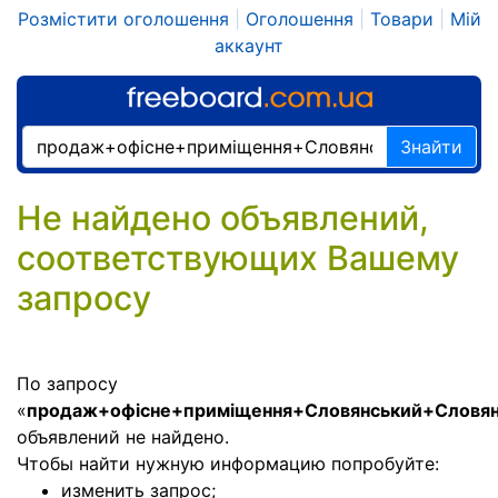
Розмістити оголошення
|
Оголошення
|
Товари
|
Мій
аккаунт
Знайти
Не найдено объявлений,
соответствующих Вашему
запросу
По запросу
«
продаж+офісне+приміщення+Словянський+Словя
объявлений не найдено.
Чтобы найти нужную информацию попробуйте:
изменить запрос;