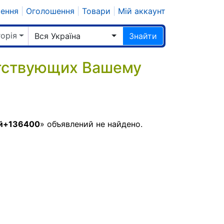
шення
|
Оголошення
|
Товари
|
Мій аккаунт
горія
Вся Україна
Знайти
етствующих Вашему
ий+136400
» объявлений не найдено.