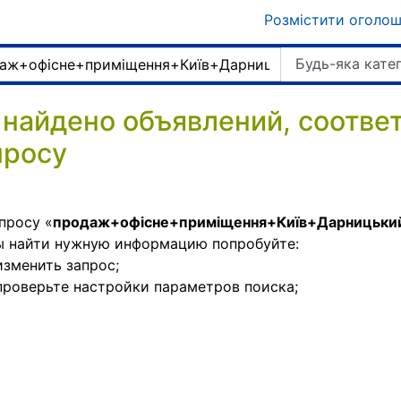
Розмістити оголо
Будь-яка кате
 найдено объявлений, соотв
просу
просу «
продаж+офісне+приміщення+Київ+Дарницьк
ы найти нужную информацию попробуйте:
изменить запрос;
проверьте настройки параметров поиска;