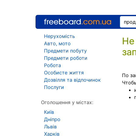
Нерухомість
Не
Авто, мото
за
Предмети побуту
Предмети роботи
Робота
Особисте життя
По за
Дозвілля та відпочинок
Чтоб
Послуги
Оголошення у містах:
Київ
Дніпро
Львів
Харків