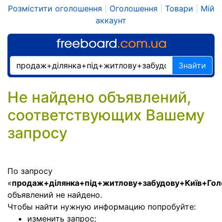
Розмістити оголошення
|
Оголошення
|
Товари
|
Мій
аккаунт
Знайти
Не найдено объявлений,
соответствующих Вашему
запросу
По запросу
«
продаж+ділянка+під+житлову+забудову+Київ+Гол
объявлений не найдено.
Чтобы найти нужную информацию попробуйте:
изменить запрос;