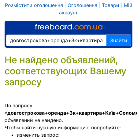
Розмістити оголошення
|
Оголошення
|
Товари
|
Мій
аккаунт
Знайти
Не найдено объявлений,
соответствующих Вашему
запросу
По запросу
«
довгострокова+оренда+3к+квартира+Київ+Солом
объявлений не найдено.
Чтобы найти нужную информацию попробуйте:
изменить запрос;