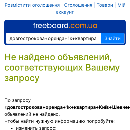
Розмістити оголошення
|
Оголошення
|
Товари
|
Мій
аккаунт
Знайти
Не найдено объявлений,
соответствующих Вашему
запросу
По запросу
«
довгострокова+оренда+1к+квартира+Київ+Шевчен
объявлений не найдено.
Чтобы найти нужную информацию попробуйте:
изменить запрос;