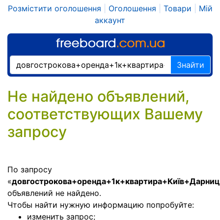
Розмістити оголошення
|
Оголошення
|
Товари
|
Мій
аккаунт
Знайти
Не найдено объявлений,
соответствующих Вашему
запросу
По запросу
«
довгострокова+оренда+1к+квартира+Київ+Дарниц
объявлений не найдено.
Чтобы найти нужную информацию попробуйте:
изменить запрос;